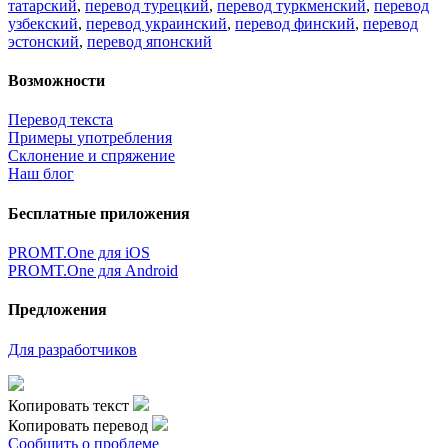
татарский
,
перевод турецкий
,
перевод туркменский
,
перевод
узбекский
,
перевод украинский
,
перевод финский
,
перевод
эстонский
,
перевод японский
Возможности
Перевод текста
Примеры употребления
Склонение и спряжение
Наш блог
Бесплатные приложения
PROMT.One для iOS
PROMT.One для Android
Предложения
Для разработчиков
Копировать текст
Копировать перевод
Сообщить о проблеме