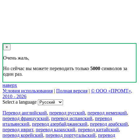
×
Очень жаль,
Но сейчас вы можете переводить только
5000
символов за
один раз.
наверх
Условия использования
|
Полная версия
|
© ООО «ПРОМТ»,
2010 - 2026
Select a language
Перевод английский
,
перевод русский
,
перевод немецкий
,
перевод французский
,
перевод испанский
,
перевод
итальянский
,
перевод азербайджанский
,
перевод арабский
,
перевод иврит
,
перевод казахский
,
перевод китайский
,
перевод корейский
,
перевод португальский
,
перевод