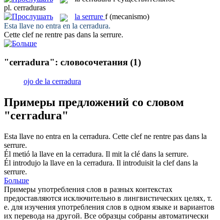
pl.
cerraduras
la
serrure
f
(mecanismo)
Esta llave no entra en la
cerradura
.
Cette clef ne rentre pas dans la
serrure
.
"cerradura": словосочетания
(1)
ojo de la cerradura
Примеры предложений со словом
"cerradura"
Esta llave no entra en la
cerradura
.
Cette clef ne rentre pas dans la
serrure
.
Él metió la llave en la
cerradura
.
Il mit la clé dans la
serrure
.
Él introdujo la llave en la
cerradura
.
Il introduisit la clef dans la
serrure
.
Больше
Примеры употребления слов в разных контекстах
предоставляются исключительно в лингвистических целях, т.
е. для изучения употребления слов в одном языке и вариантов
их перевода на другой. Все образцы собраны автоматически