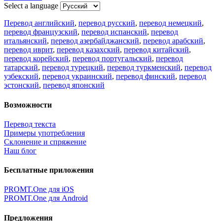
Select a language
Перевод английский
,
перевод русский
,
перевод немецкий
,
перевод французский
,
перевод испанский
,
перевод
итальянский
,
перевод азербайджанский
,
перевод арабский
,
перевод иврит
,
перевод казахский
,
перевод китайский
,
перевод корейский
,
перевод португальский
,
перевод
татарский
,
перевод турецкий
,
перевод туркменский
,
перевод
узбекский
,
перевод украинский
,
перевод финский
,
перевод
эстонский
,
перевод японский
Возможности
Перевод текста
Примеры употребления
Склонение и спряжение
Наш блог
Бесплатные приложения
PROMT.One для iOS
PROMT.One для Android
Предложения