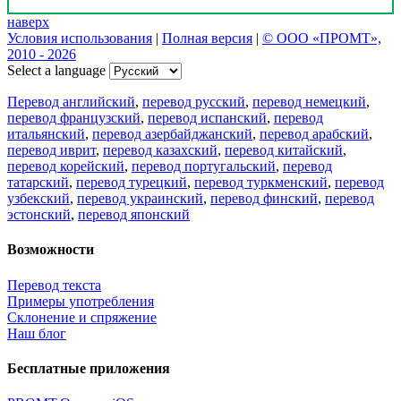
наверх
Условия использования
|
Полная версия
|
© ООО «ПРОМТ»,
2010 - 2026
Select a language
Перевод английский
,
перевод русский
,
перевод немецкий
,
перевод французский
,
перевод испанский
,
перевод
итальянский
,
перевод азербайджанский
,
перевод арабский
,
перевод иврит
,
перевод казахский
,
перевод китайский
,
перевод корейский
,
перевод португальский
,
перевод
татарский
,
перевод турецкий
,
перевод туркменский
,
перевод
узбекский
,
перевод украинский
,
перевод финский
,
перевод
эстонский
,
перевод японский
Возможности
Перевод текста
Примеры употребления
Склонение и спряжение
Наш блог
Бесплатные приложения