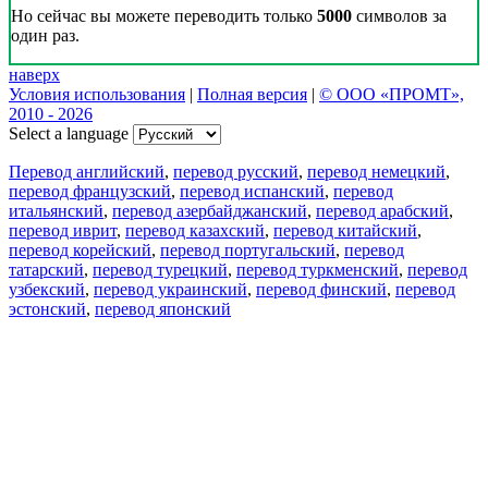
Но сейчас вы можете переводить только
5000
символов за
один раз.
наверх
Условия использования
|
Полная версия
|
© ООО «ПРОМТ»,
2010 - 2026
Select a language
Перевод английский
,
перевод русский
,
перевод немецкий
,
перевод французский
,
перевод испанский
,
перевод
итальянский
,
перевод азербайджанский
,
перевод арабский
,
перевод иврит
,
перевод казахский
,
перевод китайский
,
перевод корейский
,
перевод португальский
,
перевод
татарский
,
перевод турецкий
,
перевод туркменский
,
перевод
узбекский
,
перевод украинский
,
перевод финский
,
перевод
эстонский
,
перевод японский
Возможности
Перевод текста
Примеры употребления
Склонение и спряжение
Наш блог