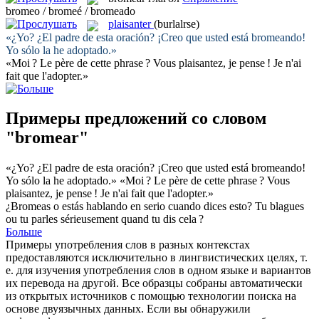
bromeo / bromeé / bromeado
plaisanter
(burlalrse)
«¿Yo? ¿El padre de esta oración? ¡Creo que usted está
bromeando
!
Yo sólo la he adoptado.»
«Moi ? Le père de cette phrase ? Vous
plaisantez
, je pense ! Je n'ai
fait que l'adopter.»
Примеры предложений со словом
"bromear"
«¿Yo? ¿El padre de esta oración? ¡Creo que usted está
bromeando
!
Yo sólo la he adoptado.»
«Moi ? Le père de cette phrase ? Vous
plaisantez
, je pense ! Je n'ai fait que l'adopter.»
¿
Bromeas
o estás hablando en serio cuando dices esto?
Tu
blagues
ou tu parles sérieusement quand tu dis cela ?
Больше
Примеры употребления слов в разных контекстах
предоставляются исключительно в лингвистических целях, т.
е. для изучения употребления слов в одном языке и вариантов
их перевода на другой. Все образцы собраны автоматически
из открытых источников с помощью технологии поиска на
основе двуязычных данных. Если вы обнаружили