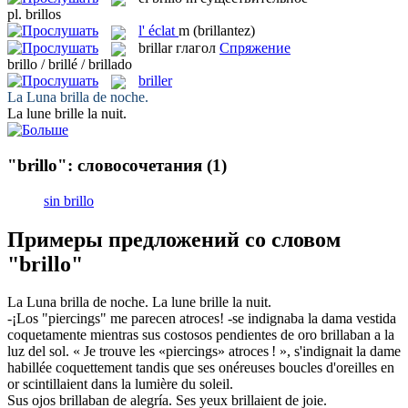
pl.
brillos
l'
éclat
m
(brillantez)
brillar
глагол
Спряжение
brillo / brillé / brillado
briller
La Luna
brilla
de noche.
La lune
brille
la nuit.
"brillo": словосочетания
(1)
sin brillo
Примеры предложений со словом
"brillo"
La Luna
brilla
de noche.
La lune
brille
la nuit.
-¡Los "piercings" me parecen atroces! -se indignaba la dama vestida
coquetamente mientras sus costosos pendientes de oro
brillaban
a la
luz del sol.
« Je trouve les «piercings» atroces ! », s'indignait la dame
habillée coquettement tandis que ses onéreuses boucles d'oreilles en
or
scintillaient
dans la lumière du soleil.
Sus ojos
brillaban
de alegría.
Ses yeux
brillaient
de joie.