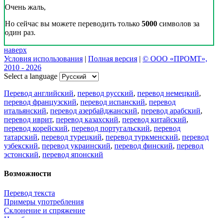
Очень жаль,
Но сейчас вы можете переводить только
5000
символов за
один раз.
наверх
Условия использования
|
Полная версия
|
© ООО «ПРОМТ»,
2010 - 2026
Select a language
Перевод английский
,
перевод русский
,
перевод немецкий
,
перевод французский
,
перевод испанский
,
перевод
итальянский
,
перевод азербайджанский
,
перевод арабский
,
перевод иврит
,
перевод казахский
,
перевод китайский
,
перевод корейский
,
перевод португальский
,
перевод
татарский
,
перевод турецкий
,
перевод туркменский
,
перевод
узбекский
,
перевод украинский
,
перевод финский
,
перевод
эстонский
,
перевод японский
Возможности
Перевод текста
Примеры употребления
Склонение и спряжение