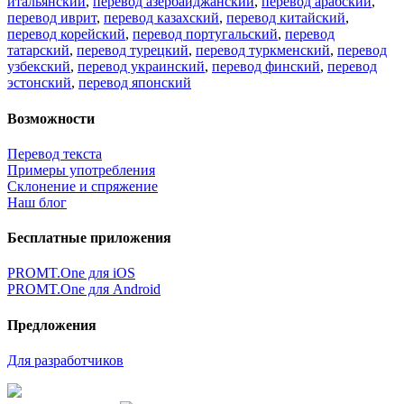
итальянский
,
перевод азербайджанский
,
перевод арабский
,
перевод иврит
,
перевод казахский
,
перевод китайский
,
перевод корейский
,
перевод португальский
,
перевод
татарский
,
перевод турецкий
,
перевод туркменский
,
перевод
узбекский
,
перевод украинский
,
перевод финский
,
перевод
эстонский
,
перевод японский
Возможности
Перевод текста
Примеры употребления
Склонение и спряжение
Наш блог
Бесплатные приложения
PROMT.One для iOS
PROMT.One для Android
Предложения
Для разработчиков