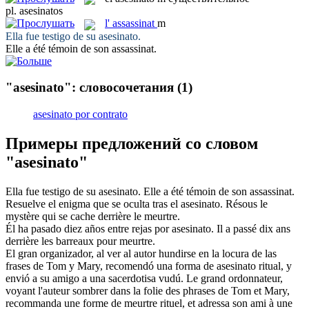
pl.
asesinatos
l'
assassinat
m
Ella fue testigo de su
asesinato
.
Elle a été témoin de son
assassinat
.
"asesinato": словосочетания
(1)
asesinato por contrato
Примеры предложений со словом
"asesinato"
Ella fue testigo de su
asesinato
.
Elle a été témoin de son
assassinat
.
Resuelve el enigma que se oculta tras el
asesinato
.
Résous le
mystère qui se cache derrière le meurtre.
Él ha pasado diez años entre rejas por
asesinato
.
Il a passé dix ans
derrière les barreaux pour meurtre.
El gran organizador, al ver al autor hundirse en la locura de las
frases de Tom y Mary, recomendó una forma de
asesinato
ritual, y
envió a su amigo a una sacerdotisa vudú.
Le grand ordonnateur,
voyant l'auteur sombrer dans la folie des phrases de Tom et Mary,
recommanda une forme de meurtre rituel, et adressa son ami à une