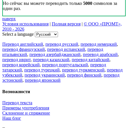
Но сейчас вы можете переводить только
5000
символов за
один раз.
наверх
Условия использования
|
Полная версия
|
© ООО «ПРОМТ»,
2010 - 2026
Select a language
Перевод английский
,
перевод русский
,
перевод немецкий
,
перевод французский
,
перевод испанский
,
перевод
итальянский
,
перевод азербайджанский
,
перевод арабский
,
перевод иврит
,
перевод казахский
,
перевод китайский
,
перевод корейский
,
перевод португальский
,
перевод
татарский
,
перевод турецкий
,
перевод туркменский
,
перевод
узбекский
,
перевод украинский
,
перевод финский
,
перевод
эстонский
,
перевод японский
Возможности
Перевод текста
Примеры употребления
Склонение и спряжение
Наш блог