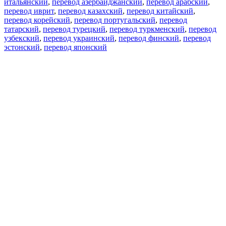
итальянский
,
перевод азербайджанский
,
перевод арабский
,
перевод иврит
,
перевод казахский
,
перевод китайский
,
перевод корейский
,
перевод португальский
,
перевод
татарский
,
перевод турецкий
,
перевод туркменский
,
перевод
узбекский
,
перевод украинский
,
перевод финский
,
перевод
эстонский
,
перевод японский
Возможности
Перевод текста
Примеры употребления
Склонение и спряжение
Наш блог
Бесплатные приложения
PROMT.One для iOS
PROMT.One для Android
Предложения
Для разработчиков