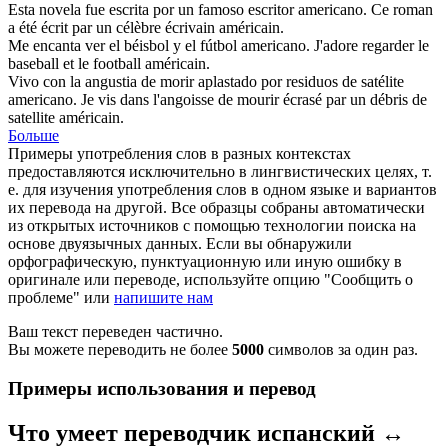
Esta novela fue escrita por un famoso escritor
americano
.
Ce roman
a été écrit par un célèbre écrivain
américain
.
Me encanta ver el béisbol y el fútbol
americano
.
J'adore regarder le
baseball et le football
américain
.
Vivo con la angustia de morir aplastado por residuos de satélite
americano
.
Je vis dans l'angoisse de mourir écrasé par un débris de
satellite
américain
.
Больше
Примеры употребления слов в разных контекстах
предоставляются исключительно в лингвистических целях, т.
е. для изучения употребления слов в одном языке и вариантов
их перевода на другой. Все образцы собраны автоматически
из открытых источников с помощью технологии поиска на
основе двуязычных данных. Если вы обнаружили
орфографическую, пунктуационную или иную ошибку в
оригинале или переводе, используйте опцию "Сообщить о
проблеме" или
напишите нам
Ваш текст переведен частично.
Вы можете переводить не более
5000
символов за один раз.
Примеры использования и перевод
Что умеет переводчик испанский ↔