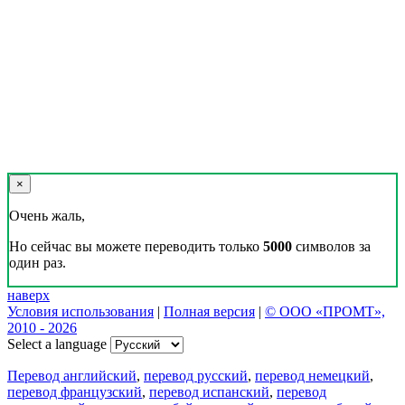
×
Очень жаль,
Но сейчас вы можете переводить только
5000
символов за
один раз.
наверх
Условия использования
|
Полная версия
|
© ООО «ПРОМТ»,
2010 - 2026
Select a language
Перевод английский
,
перевод русский
,
перевод немецкий
,
перевод французский
,
перевод испанский
,
перевод