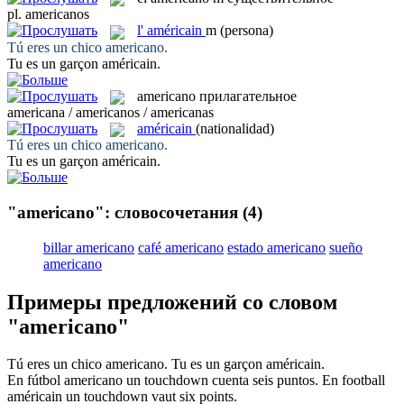
pl.
americanos
l'
américain
m
(persona)
Tú eres un chico
americano
.
Tu es un garçon
américain
.
americano
прилагательное
americana / americanos / americanas
américain
(nationalidad)
Tú eres un chico
americano
.
Tu es un garçon
américain
.
"americano": словосочетания
(4)
billar americano
café americano
estado americano
sueño
americano
Примеры предложений со словом
"americano"
Tú eres un chico
americano
.
Tu es un garçon
américain
.
En fútbol
americano
un touchdown cuenta seis puntos.
En football
américain
un touchdown vaut six points.