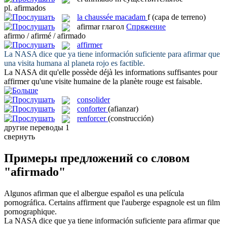
pl.
afirmados
la
chaussée macadam
f
(capa de terreno)
afirmar
глагол
Спряжение
afirmo / afirmé / afirmado
affirmer
La NASA dice que ya tiene información suficiente para
afirmar
que
una visita humana al planeta rojo es factible.
La NASA dit qu'elle possède déjà les informations suffisantes pour
affirmer
qu'une visite humaine de la planète rouge est faisable.
consolider
conforter
(afianzar)
renforcer
(construcción)
другие переводы
1
свернуть
Примеры предложений со словом
"afirmado"
Algunos
afirman
que el albergue español es una película
pornográfica.
Certains
affirment
que l'auberge espagnole est un film
pornographique.
La NASA dice que ya tiene información suficiente para
afirmar
que