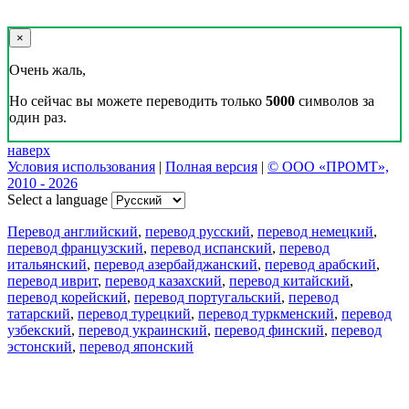
×
Очень жаль,
Но сейчас вы можете переводить только
5000
символов за
один раз.
наверх
Условия использования
|
Полная версия
|
© ООО «ПРОМТ»,
2010 - 2026
Select a language
Перевод английский
,
перевод русский
,
перевод немецкий
,
перевод французский
,
перевод испанский
,
перевод
итальянский
,
перевод азербайджанский
,
перевод арабский
,
перевод иврит
,
перевод казахский
,
перевод китайский
,
перевод корейский
,
перевод португальский
,
перевод
татарский
,
перевод турецкий
,
перевод туркменский
,
перевод
узбекский
,
перевод украинский
,
перевод финский
,
перевод
эстонский
,
перевод японский
Возможности