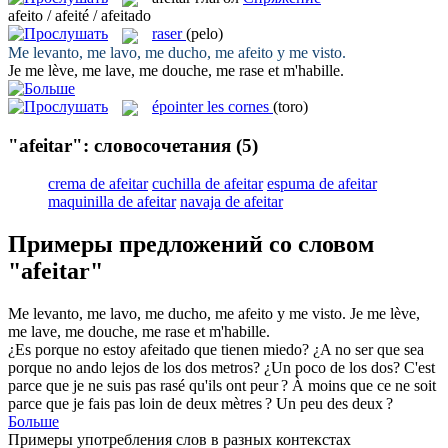
afeito / afeité / afeitado
raser
(pelo)
Me levanto, me lavo, me ducho, me
afeito
y me visto.
Je me lève, me lave, me douche, me
rase
et m'habille.
épointer les cornes
(toro)
"afeitar": словосочетания
(5)
crema de afeitar
cuchilla de afeitar
espuma de afeitar
maquinilla de afeitar
navaja de afeitar
Примеры предложений со словом
"afeitar"
Me levanto, me lavo, me ducho, me
afeito
y me visto.
Je me lève,
me lave, me douche, me
rase
et m'habille.
¿Es porque no estoy
afeitado
que tienen miedo? ¿A no ser que sea
porque no ando lejos de los dos metros? ¿Un poco de los dos?
C'est
parce que je ne suis pas
rasé
qu'ils ont peur ? À moins que ce ne soit
parce que je fais pas loin de deux mètres ? Un peu des deux ?
Больше
Примеры употребления слов в разных контекстах