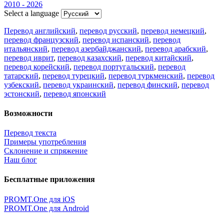
2010 - 2026
Select a language
Перевод английский
,
перевод русский
,
перевод немецкий
,
перевод французский
,
перевод испанский
,
перевод
итальянский
,
перевод азербайджанский
,
перевод арабский
,
перевод иврит
,
перевод казахский
,
перевод китайский
,
перевод корейский
,
перевод португальский
,
перевод
татарский
,
перевод турецкий
,
перевод туркменский
,
перевод
узбекский
,
перевод украинский
,
перевод финский
,
перевод
эстонский
,
перевод японский
Возможности
Перевод текста
Примеры употребления
Склонение и спряжение
Наш блог
Бесплатные приложения
PROMT.One для iOS
PROMT.One для Android