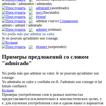
admirada / admirados / admiradas
admiratif
(asombrado)
ravi
(fascinado)
étonné
admirar
глагол
Спряжение
admiro / admiré / admirado
admirer
(estimar)
No podía más que
admirar
su valor.
Je ne pouvais qu'
admirer
son courage.
étonner
(sorprender)
Примеры предложений со словом
"admirado"
No podía más que
admirar
su valor.
Je ne pouvais qu'
admirer
son
courage.
Yo
admiraba
su valor y confiaba en él.
J'
admirais
son courage et lui
faisais confiance.
Больше
Примеры употребления слов в разных контекстах
предоставляются исключительно в лингвистических целях, т.
е. для изучения употребления слов в одном языке и вариантов