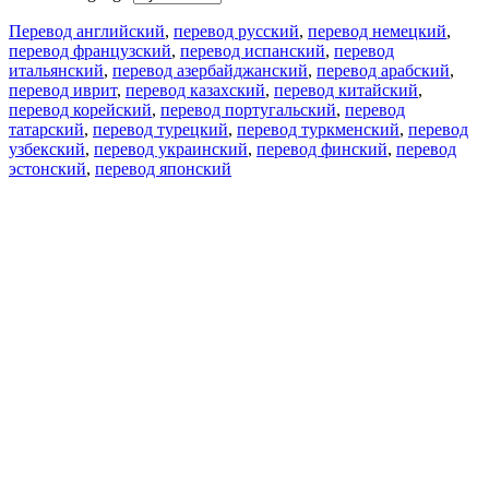
Перевод английский
,
перевод русский
,
перевод немецкий
,
перевод французский
,
перевод испанский
,
перевод
итальянский
,
перевод азербайджанский
,
перевод арабский
,
перевод иврит
,
перевод казахский
,
перевод китайский
,
перевод корейский
,
перевод португальский
,
перевод
татарский
,
перевод турецкий
,
перевод туркменский
,
перевод
узбекский
,
перевод украинский
,
перевод финский
,
перевод
эстонский
,
перевод японский
Возможности
Перевод текста
Примеры употребления
Склонение и спряжение
Наш блог
Бесплатные приложения
PROMT.One для iOS
PROMT.One для Android
Предложения