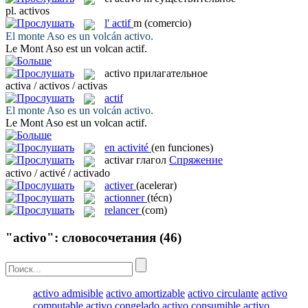
pl.
activos
l'
actif
m
(comercio)
El monte Aso es un volcán
activo
.
Le Mont Aso est un volcan
actif
.
activo
прилагательное
activa / activos / activas
actif
El monte Aso es un volcán
activo
.
Le Mont Aso est un volcan
actif
.
en activité
(en funciones)
activar
глагол
Спряжение
activo / activé / activado
activer
(acelerar)
actionner
(técn)
relancer
(com)
"activo": словосочетания
(46)
activo admisible
activo amortizable
activo circulante
activo
computable
activo congelado
activo consumible
activo