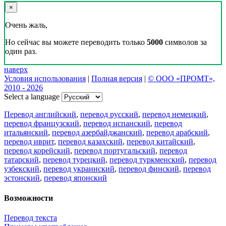
×
Очень жаль,
Но сейчас вы можете переводить только
5000
символов за
один раз.
наверх
Условия использования
|
Полная версия
|
© ООО «ПРОМТ»,
2010 - 2026
Select a language
Перевод английский
,
перевод русский
,
перевод немецкий
,
перевод французский
,
перевод испанский
,
перевод
итальянский
,
перевод азербайджанский
,
перевод арабский
,
перевод иврит
,
перевод казахский
,
перевод китайский
,
перевод корейский
,
перевод португальский
,
перевод
татарский
,
перевод турецкий
,
перевод туркменский
,
перевод
узбекский
,
перевод украинский
,
перевод финский
,
перевод
эстонский
,
перевод японский
Возможности
Перевод текста