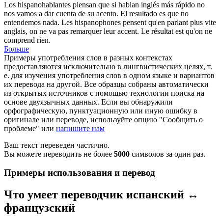
Los hispanohablantes piensan que si hablan inglés más rápido no
nos vamos a dar cuenta de su
acento
. El resultado es que no
entendemos nada.
Les hispanophones pensent qu'en parlant plus vite
anglais, on ne va pas remarquer leur
accent
. Le résultat est qu'on ne
comprend rien.
Больше
Примеры употребления слов в разных контекстах
предоставляются исключительно в лингвистических целях, т.
е. для изучения употребления слов в одном языке и вариантов
их перевода на другой. Все образцы собраны автоматически
из открытых источников с помощью технологии поиска на
основе двуязычных данных. Если вы обнаружили
орфографическую, пунктуационную или иную ошибку в
оригинале или переводе, используйте опцию "Сообщить о
проблеме" или
напишите нам
Ваш текст переведен частично.
Вы можете переводить не более
5000
символов за один раз.
Примеры использования и перевод
Что умеет переводчик испанский ↔
французский