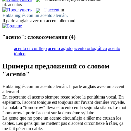
pl.
acentos
l'
accent
m
Habla inglés con un
acento
alemán.
Il parle anglais avec un
accent
allemand.
"acento": словосочетания
(4)
acento circunflejo
acento agudo
acento ortográfico
acento
tónico
Примеры предложений со словом
"acento"
Habla inglés con un
acento
alemán.
Il parle anglais avec un
accent
allemand.
En esperanto el
acento
siempre recae sobre la penúltima vocal.
En
espéranto, l'
accent
tonique est toujours sur l'avant-dernière voyelle.
La palabra "tomorrow" lleva el
acento
en la segunda sílaba.
Le mot
"tomorrow" porte l'
accent
sur la deuxième syllabe.
La gente que no pone un
acento
circunflejo a râler me cruzan los
cables.
Les gens qui ne mettent pas d'
accent
circonflexe à râler, ça
me fait péter un cable.