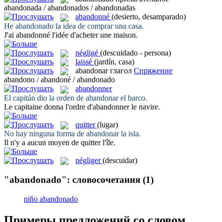
abandonada / abandonados / abandonadas
abandonné
(desierto, desamparado)
He
abandonado
la idea de comprar una casa.
J'ai
abandonné
l'idée d'acheter une maison.
négligé
(descuidado - persona)
laissé
(jardín, casa)
abandonar
глагол
Спряжение
abandono / abandoné / abandonado
abandonner
El capitán dio la orden de
abandonar
el barco.
Le capitaine donna l'ordre d'
abandonner
le navire.
quitter
(lugar)
No hay ninguna forma de
abandonar
la isla.
Il n'y a aucun moyen de
quitter
l'île.
négliger
(descuidar)
"abandonado": словосочетания
(1)
niño abandonado
Примеры предложений со словом