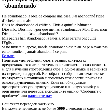
"abandonado"
He
abandonado
la idea de comprar una casa.
J'ai
abandonné
l'idée
d'acheter une maison.
Elvis ha
abandonado
el edificio.
Elvis a
quitté
le bâtiment.
Dios mío, Dios mío, ¿por qué me has
abandonado
?
Mon Dieu, mon
Dieu, pourquoi m'as-tu
abandonné
?
Mis padres han
abandonado
la Iglesia.
Mes parents ont
quitté
l'Église.
Si no tuviera tu apoyo, habría
abandonado
ese plan.
Si je n'avais pas
eu ton soutien, j'aurais
abandonné
ce plan.
Больше
Примеры употребления слов в разных контекстах
предоставляются исключительно в лингвистических целях, т.
е. для изучения употребления слов в одном языке и вариантов
их перевода на другой. Все образцы собраны автоматически
из открытых источников с помощью технологии поиска на
основе двуязычных данных. Если вы обнаружили
орфографическую, пунктуационную или иную ошибку в
оригинале или переводе, используйте опцию "Сообщить о
проблеме" или
напишите нам
Ваш текст переведен частично.
Вы можете переводить не более
5000
символов за один раз.