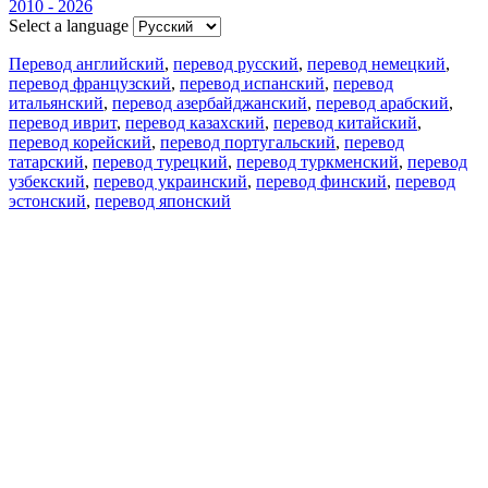
2010 - 2026
Select a language
Перевод английский
,
перевод русский
,
перевод немецкий
,
перевод французский
,
перевод испанский
,
перевод
итальянский
,
перевод азербайджанский
,
перевод арабский
,
перевод иврит
,
перевод казахский
,
перевод китайский
,
перевод корейский
,
перевод португальский
,
перевод
татарский
,
перевод турецкий
,
перевод туркменский
,
перевод
узбекский
,
перевод украинский
,
перевод финский
,
перевод
эстонский
,
перевод японский
Возможности
Перевод текста
Примеры употребления
Склонение и спряжение
Наш блог
Бесплатные приложения
PROMT.One для iOS
PROMT.One для Android