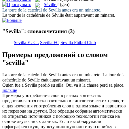
Séville
f
(geo)
La torre de la catedral de
Sevilla
antes era un minarete.
La tour de la cathédrale de
Séville
était auparavant un minaret.
"Sevilla": словосочетания
(3)
Sevilla F . C .
Sevilla FC
Sevilla Fútbol Club
Примеры предложений со словом
"sevilla"
La torre de la catedral de
Sevilla
antes era un minarete.
La tour de la
cathédrale de
Séville
était auparavant un minaret.
Quien fue a
Sevilla
perdió su silla.
Qui va à la chasse perd sa place.
Больше
Примеры употребления слов в разных контекстах
предоставляются исключительно в лингвистических целях, т.
е. для изучения употребления слов в одном языке и вариантов
их перевода на другой. Все образцы собраны автоматически
из открытых источников с помощью технологии поиска на
основе двуязычных данных. Если вы обнаружили
орфографическую, пунктуационную или иную ошибку в