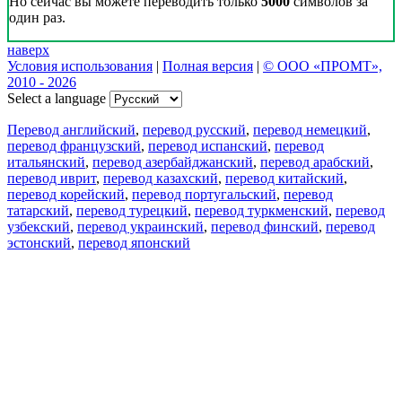
Но сейчас вы можете переводить только
5000
символов за
один раз.
наверх
Условия использования
|
Полная версия
|
© ООО «ПРОМТ»,
2010 - 2026
Select a language
Перевод английский
,
перевод русский
,
перевод немецкий
,
перевод французский
,
перевод испанский
,
перевод
итальянский
,
перевод азербайджанский
,
перевод арабский
,
перевод иврит
,
перевод казахский
,
перевод китайский
,
перевод корейский
,
перевод португальский
,
перевод
татарский
,
перевод турецкий
,
перевод туркменский
,
перевод
узбекский
,
перевод украинский
,
перевод финский
,
перевод
эстонский
,
перевод японский
Возможности
Перевод текста
Примеры употребления
Склонение и спряжение
Наш блог
Бесплатные приложения