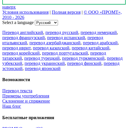
наверх
Условия использования
|
Полная версия
|
© ООО «ПРОМТ»,
2010 - 2026
Select a language
Перевод английский
,
перевод русский
,
перевод немецкий
,
перевод французский
,
перевод испанский
,
перевод
итальянский
,
перевод азербайджанский
,
перевод арабский
,
перевод иврит
,
перевод казахский
,
перевод китайский
,
перевод корейский
,
перевод португальский
,
перевод
татарский
,
перевод турецкий
,
перевод туркменский
,
перевод
узбекский
,
перевод украинский
,
перевод финский
,
перевод
эстонский
,
перевод японский
Возможности
Перевод текста
Примеры употребления
Склонение и спряжение
Наш блог
Бесплатные приложения