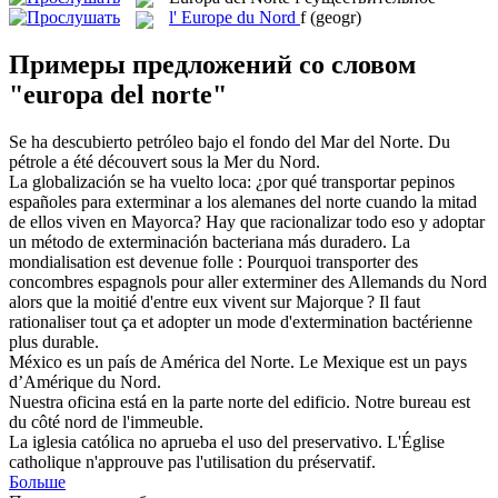
l'
Europe du Nord
f
(geogr)
Примеры предложений со словом
"europa del norte"
Se ha descubierto petróleo bajo el fondo del Mar
del Norte
.
Du
pétrole a été découvert sous la Mer
du Nord
.
La globalización se ha vuelto loca: ¿por qué transportar pepinos
españoles para exterminar a los alemanes
del norte
cuando la mitad
de ellos viven en Mayorca? Hay que racionalizar todo eso y adoptar
un método de exterminación bacteriana más duradero.
La
mondialisation est devenue folle : Pourquoi transporter
des
concombres espagnols pour aller exterminer des Allemands
du Nord
alors que la moitié d'entre eux vivent sur Majorque ? Il faut
rationaliser tout ça et adopter un mode d'extermination bactérienne
plus durable.
México es un país de América
del Norte
.
Le Mexique est un pays
d’Amérique
du
Nord.
Nuestra oficina está en la parte
norte
del
edificio.
Notre bureau est
du
côté
nord
de l'immeuble.
La iglesia católica no aprueba el uso
del
preservativo.
L'Église
catholique n'approuve pas l'utilisation
du
préservatif.
Больше