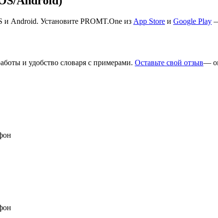
S/Android)
S и Android. Установите PROMT.One из
App Store
и
Google Play
—
работы и удобство словаря с примерами.
Оставьте свой отзыв
— о
фон
фон