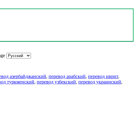
age
евод азербайджанский
,
перевод арабский
,
перевод иврит
,
вод туркменский
,
перевод узбекский
,
перевод украинский
,