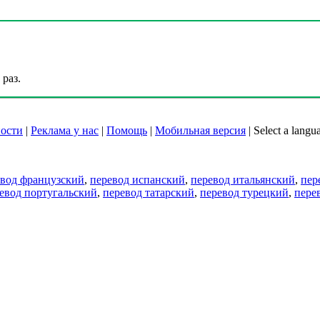
раз.
ости
|
Реклама у нас
|
Помощь
|
Мобильная версия
|
Select a langu
евод французский
,
перевод испанский
,
перевод итальянский
,
пер
евод португальский
,
перевод татарский
,
перевод турецкий
,
пере