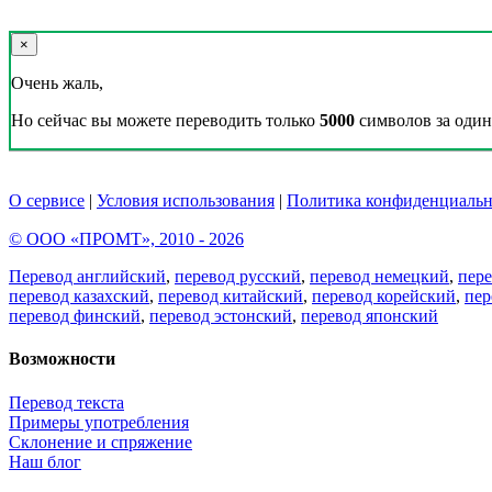
×
Очень жаль,
Но сейчас вы можете переводить только
5000
символов за один 
О сервисе
|
Условия использования
|
Политика конфиденциальн
© ООО «ПРОМТ», 2010 - 2026
Перевод английский
,
перевод русский
,
перевод немецкий
,
пер
перевод казахский
,
перевод китайский
,
перевод корейский
,
пер
перевод финский
,
перевод эстонский
,
перевод японский
Возможности
Перевод текста
Примеры употребления
Склонение и спряжение
Наш блог