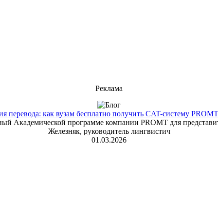
Реклама
 перевода: как вузам бесплатно получить CAT-систему PROMT T
енный Академической программе компании PROMT для представит
Железняк, руководитель лингвистич
01.03.2026