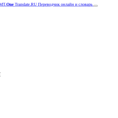
MT.
One
Translate.RU Переводчик онлайн и словарь
й