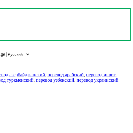
age
евод азербайджанский
,
перевод арабский
,
перевод иврит
,
вод туркменский
,
перевод узбекский
,
перевод украинский
,