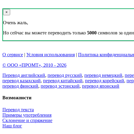
×
Очень жаль,
Но сейчас вы можете переводить только
5000
символов за один 
О сервисе
|
Условия использования
|
Политика конфиденциальн
© ООО «ПРОМТ», 2010 - 2026
Перевод английский
,
перевод русский
,
перевод немецкий
,
пер
перевод казахский
,
перевод китайский
,
перевод корейский
,
пер
перевод финский
,
перевод эстонский
,
перевод японский
Возможности
Перевод текста
Примеры употребления
Склонение и спряжение
Наш блог