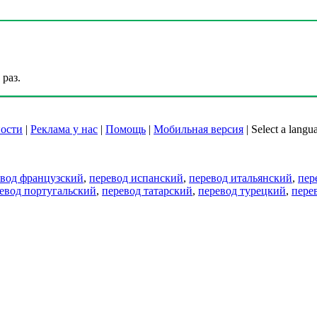
раз.
ости
|
Реклама у нас
|
Помощь
|
Мобильная версия
|
Select a langu
евод французский
,
перевод испанский
,
перевод итальянский
,
пер
евод португальский
,
перевод татарский
,
перевод турецкий
,
пере