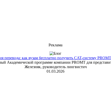
Реклама
 перевода: как вузам бесплатно получить CAT-систему PROMT T
енный Академической программе компании PROMT для представит
Железняк, руководитель лингвистич
01.03.2026