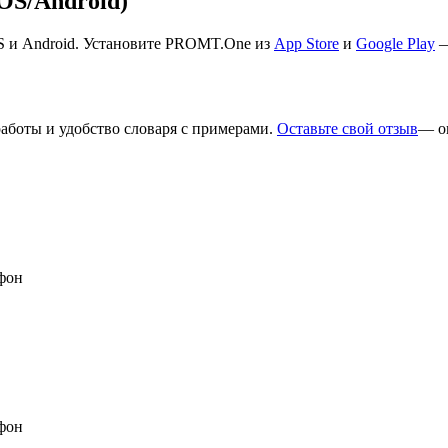
S/Android)
S и Android. Установите PROMT.One из
App Store
и
Google Play
—
работы и удобство словаря с примерами.
Оставьте свой отзыв
— о
фон
фон