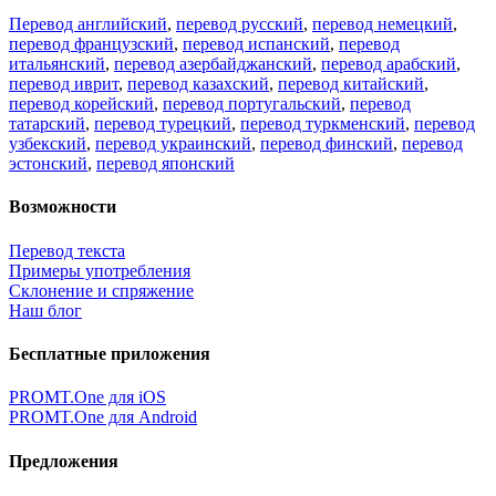
Перевод английский
,
перевод русский
,
перевод немецкий
,
перевод французский
,
перевод испанский
,
перевод
итальянский
,
перевод азербайджанский
,
перевод арабский
,
перевод иврит
,
перевод казахский
,
перевод китайский
,
перевод корейский
,
перевод португальский
,
перевод
татарский
,
перевод турецкий
,
перевод туркменский
,
перевод
узбекский
,
перевод украинский
,
перевод финский
,
перевод
эстонский
,
перевод японский
Возможности
Перевод текста
Примеры употребления
Склонение и спряжение
Наш блог
Бесплатные приложения
PROMT.One для iOS
PROMT.One для Android
Предложения