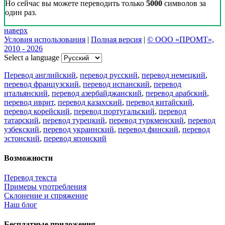
Но сейчас вы можете переводить только
5000
символов за
один раз.
наверх
Условия использования
|
Полная версия
|
© ООО «ПРОМТ»,
2010 - 2026
Select a language
Перевод английский
,
перевод русский
,
перевод немецкий
,
перевод французский
,
перевод испанский
,
перевод
итальянский
,
перевод азербайджанский
,
перевод арабский
,
перевод иврит
,
перевод казахский
,
перевод китайский
,
перевод корейский
,
перевод португальский
,
перевод
татарский
,
перевод турецкий
,
перевод туркменский
,
перевод
узбекский
,
перевод украинский
,
перевод финский
,
перевод
эстонский
,
перевод японский
Возможности
Перевод текста
Примеры употребления
Склонение и спряжение
Наш блог
Бесплатные приложения