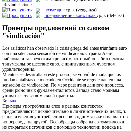
pl.
vindicaciones
возмездие
ср.р.
(venganza)
предъявление своих прав
ср.р.
(defensa)
Примеры предложений со словом
"vindicación"
Los asiáticos han observado la crisis griega del antes triunfante euro
con una silenciosa sensación de
vindicación
.
Страны Азии
наблюдали за греческим кризисом, который ослабил некогда
триумфальное шествие евро, с приглушенным чувством
удовлетворения.
Mientras se desarrollaba este proceso, se volvió de moda que los
fundamentalistas de mercado en Occidente se regodearan en una
sensación de
vindicación
.
По мере развития данного процесса,
среди рыночных фундаменталистов Запада стало модным
упиваться чувством своей правоты.
Больше
Примеры употребления слов в разных контекстах
предоставляются исключительно в лингвистических целях, т.
е. для изучения употребления слов в одном языке и вариантов
их перевода на другой. Все образцы собраны автоматически
из открытых источников с помощью технологии поиска на