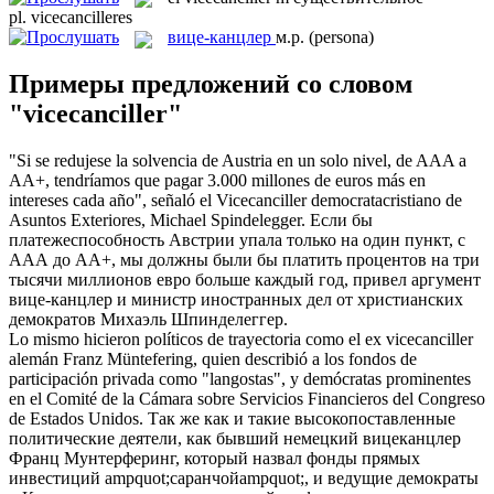
pl.
vicecancilleres
вице-канцлер
м.р.
(persona)
Примеры предложений со словом
"vicecanciller"
"Si se redujese la solvencia de Austria en un solo nivel, de AAA a
AA+, tendríamos que pagar 3.000 millones de euros más en
intereses cada año", señaló el
Vicecanciller
democratacristiano de
Asuntos Exteriores, Michael Spindelegger.
Если бы
платежеспособность Австрии упала только на один пункт, с
ААА до АА+, мы должны были бы платить процентов на три
тысячи миллионов евро больше каждый год, привел аргумент
вице-канцлер
и министр иностранных дел от христианских
демократов Михаэль Шпинделеггер.
Lo mismo hicieron políticos de trayectoria como el ex
vicecanciller
alemán Franz Müntefering, quien describió a los fondos de
participación privada como "langostas", y demócratas prominentes
en el Comité de la Cámara sobre Servicios Financieros del Congreso
de Estados Unidos.
Так же как и такие высокопоставленные
политические деятели, как бывший немецкий вицеканцлер
Франц Мунтерферинг, который назвал фонды прямых
инвестиций ampquot;саранчойampquot;, и ведущие демократы