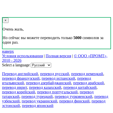
×
Очень жаль,
Но сейчас вы можете переводить только
5000
символов за
один раз.
наверх
Условия использования
|
Полная версия
|
© ООО «ПРОМТ»,
2010 - 2026
Select a language
Перевод английский
,
перевод русский
,
перевод немецкий
,
перевод французский
,
перевод испанский
,
перевод
итальянский
,
перевод азербайджанский
,
перевод арабский
,
перевод иврит
,
перевод казахский
,
перевод китайский
,
перевод корейский
,
перевод португальский
,
перевод
татарский
,
перевод турецкий
,
перевод туркменский
,
перевод
узбекский
,
перевод украинский
,
перевод финский
,
перевод
эстонский
,
перевод японский