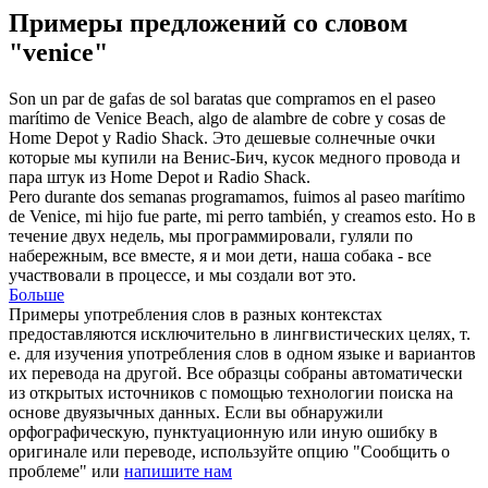
Примеры предложений со словом
"venice"
Son un par de gafas de sol baratas que compramos en el paseo
marítimo de
Venice
Beach, algo de alambre de cobre y cosas de
Home Depot y Radio Shack.
Это дешевые солнечные очки
которые мы купили на
Венис
-Бич, кусок медного провода и
пара штук из Home Depot и Radio Shack.
Pero durante dos semanas programamos, fuimos al paseo marítimo
de
Venice
, mi hijo fue parte, mi perro también, y creamos esto.
Но в
течение двух недель, мы программировали, гуляли по
набережным, все вместе, я и мои дети, наша собака - все
участвовали в процессе, и мы создали вот это.
Больше
Примеры употребления слов в разных контекстах
предоставляются исключительно в лингвистических целях, т.
е. для изучения употребления слов в одном языке и вариантов
их перевода на другой. Все образцы собраны автоматически
из открытых источников с помощью технологии поиска на
основе двуязычных данных. Если вы обнаружили
орфографическую, пунктуационную или иную ошибку в
оригинале или переводе, используйте опцию "Сообщить о
проблеме" или
напишите нам