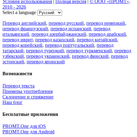
Условия использования
|
Полная версия
|
© ООО «ПРОМТ»,
2010 - 2026
Select a language
Перевод английский
,
перевод русский
,
перевод немецкий
,
перевод французский
,
перевод испанский
,
перевод
итальянский
,
перевод азербайджанский
,
перевод арабский
,
перевод иврит
,
перевод казахский
,
перевод китайский
,
перевод корейский
,
перевод португальский
,
перевод
татарский
,
перевод турецкий
,
перевод туркменский
,
перевод
узбекский
,
перевод украинский
,
перевод финский
,
перевод
эстонский
,
перевод японский
Возможности
Перевод текста
Примеры употребления
Склонение и спряжение
Наш блог
Бесплатные приложения
PROMT.One для iOS
PROMT.One для Android