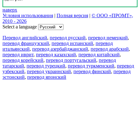
наверх
Условия использования
|
Полная версия
|
© ООО «ПРОМТ»,
2010 - 2026
Select a language
Перевод английский
,
перевод русский
,
перевод немецкий
,
перевод французский
,
перевод испанский
,
перевод
итальянский
,
перевод азербайджанский
,
перевод арабский
,
перевод иврит
,
перевод казахский
,
перевод китайский
,
перевод корейский
,
перевод португальский
,
перевод
татарский
,
перевод турецкий
,
перевод туркменский
,
перевод
узбекский
,
перевод украинский
,
перевод финский
,
перевод
эстонский
,
перевод японский
Возможности
Перевод текста
Примеры употребления
Склонение и спряжение
Наш блог
Бесплатные приложения