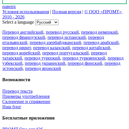
наверх
Условия использования
|
Полная версия
|
© ООО «ПРОМТ»,
2010 - 2026
Select a language
Перевод английский
,
перевод русский
,
перевод немецкий
,
перевод французский
,
перевод испанский
,
перевод
итальянский
,
перевод азербайджанский
,
перевод арабский
,
перевод иврит
,
перевод казахский
,
перевод китайский
,
перевод корейский
,
перевод португальский
,
перевод
татарский
,
перевод турецкий
,
перевод туркменский
,
перевод
узбекский
,
перевод украинский
,
перевод финский
,
перевод
эстонский
,
перевод японский
Возможности
Перевод текста
Примеры употребления
Склонение и спряжение
Наш блог
Бесплатные приложения