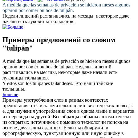
A medida que las semanas de privación se hicieron meses algunos
optaron por comer bulbos de
tulipán
.
Недели лишений растягивались на месяцы, некоторые даже
начали есть луковицы
тюльпанов
.
Примеры предложений со словом
"tulipán"
A medida que las semanas de privación se hicieron meses algunos
optaron por comer bulbos de
tulipán
.
Недели лишений
растягивались на месяцы, некоторые даже начали есть
луковицы
тюльпанов
.
Y estos son los
tulipanes
tailandeses.
Это наши тайские
тюльпаны
.
Больше
Примеры употребления слов в разных контекстах
предоставляются исключительно в лингвистических целях, т.
е. для изучения употребления слов в одном языке и вариантов
их перевода на другой. Все образцы собраны автоматически
из открытых источников с помощью технологии поиска на
основе двуязычных данных. Если вы обнаружили
орфографическую, пунктуационную или иную ошибку в