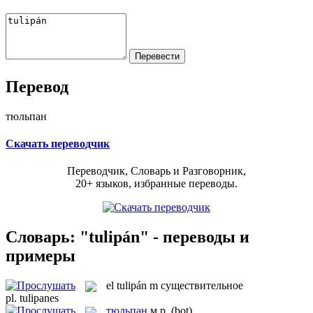
Перевод
тюльпан
Скачать переводчик
Переводчик, Словарь и Разговорник,
20+ языков, избранные переводы.
Словарь: "tulipán" - переводы и
примеры
el
tulipán
m
существительное
pl.
tulipanes
тюльпан
м.р.
(bot)