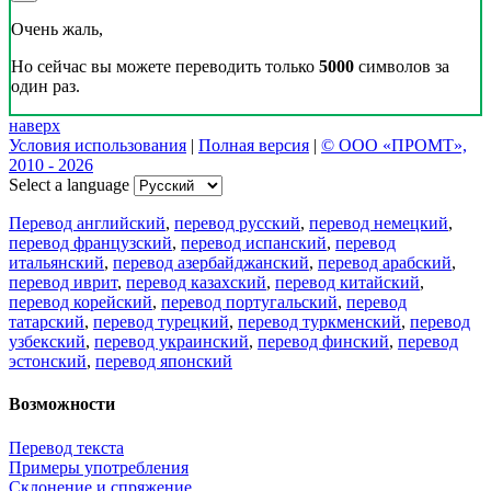
Очень жаль,
Но сейчас вы можете переводить только
5000
символов за
один раз.
наверх
Условия использования
|
Полная версия
|
© ООО «ПРОМТ»,
2010 - 2026
Select a language
Перевод английский
,
перевод русский
,
перевод немецкий
,
перевод французский
,
перевод испанский
,
перевод
итальянский
,
перевод азербайджанский
,
перевод арабский
,
перевод иврит
,
перевод казахский
,
перевод китайский
,
перевод корейский
,
перевод португальский
,
перевод
татарский
,
перевод турецкий
,
перевод туркменский
,
перевод
узбекский
,
перевод украинский
,
перевод финский
,
перевод
эстонский
,
перевод японский
Возможности
Перевод текста
Примеры употребления
Склонение и спряжение