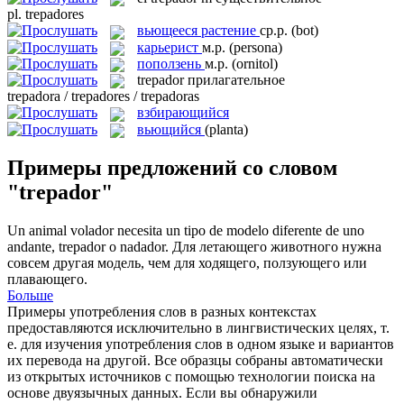
pl.
trepadores
вьющееся растение
ср.р.
(bot)
карьерист
м.р.
(persona)
поползень
м.р.
(ornitol)
trepador
прилагательное
trepadora / trepadores / trepadoras
взбирающийся
вьющийся
(planta)
Примеры предложений со словом
"trepador"
Un animal volador necesita un tipo de modelo diferente de uno
andante,
trepador
o nadador.
Для летающего животного нужна
совсем другая модель, чем для ходящего, ползующего или
плавающего.
Больше
Примеры употребления слов в разных контекстах
предоставляются исключительно в лингвистических целях, т.
е. для изучения употребления слов в одном языке и вариантов
их перевода на другой. Все образцы собраны автоматически
из открытых источников с помощью технологии поиска на
основе двуязычных данных. Если вы обнаружили