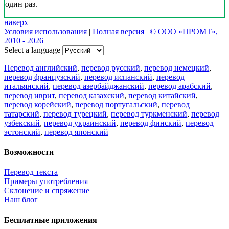
один раз.
наверх
Условия использования
|
Полная версия
|
© ООО «ПРОМТ»,
2010 - 2026
Select a language
Перевод английский
,
перевод русский
,
перевод немецкий
,
перевод французский
,
перевод испанский
,
перевод
итальянский
,
перевод азербайджанский
,
перевод арабский
,
перевод иврит
,
перевод казахский
,
перевод китайский
,
перевод корейский
,
перевод португальский
,
перевод
татарский
,
перевод турецкий
,
перевод туркменский
,
перевод
узбекский
,
перевод украинский
,
перевод финский
,
перевод
эстонский
,
перевод японский
Возможности
Перевод текста
Примеры употребления
Склонение и спряжение
Наш блог
Бесплатные приложения