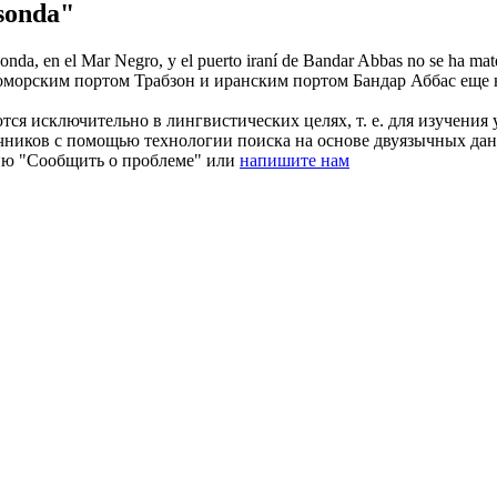
sonda"
sonda
, en el Mar Negro, y el puerto iraní de Bandar Abbas no se ha mate
оморским портом
Трабзон
и иранским портом Бандар Аббас еще 
ся исключительно в лингвистических целях, т. е. для изучения 
очников с помощью технологии поиска на основе двуязычных д
ию "Сообщить о проблеме" или
напишите нам