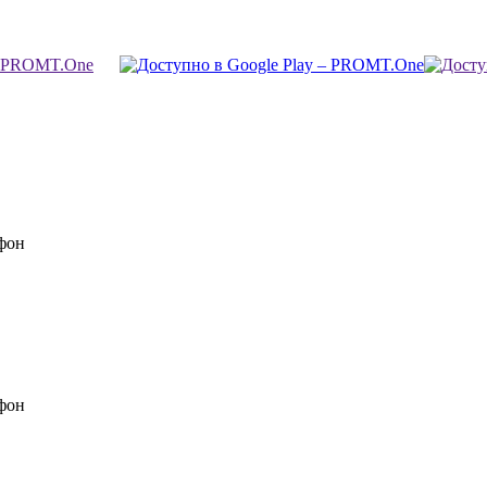
фон
фон