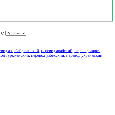
age
евод азербайджанский
,
перевод арабский
,
перевод иврит
,
вод туркменский
,
перевод узбекский
,
перевод украинский
,