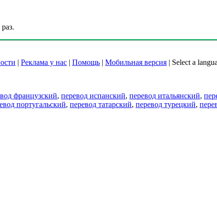
раз.
ости
|
Реклама у нас
|
Помощь
|
Мобильная версия
|
Select a langu
евод французский
,
перевод испанский
,
перевод итальянский
,
пер
евод португальский
,
перевод татарский
,
перевод турецкий
,
пере