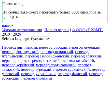
Очень жаль,
Но сейчас вы можете переводить только
5000
символов за
один раз.
наверх
Условия использования
|
Полная версия
|
© ООО «ПРОМТ»,
2010 - 2026
Select a language
Перевод английский
,
перевод русский
,
перевод немецкий
,
перевод французский
,
перевод испанский
,
перевод
итальянский
,
перевод азербайджанский
,
перевод арабский
,
перевод иврит
,
перевод казахский
,
перевод китайский
,
перевод корейский
,
перевод португальский
,
перевод
татарский
,
перевод турецкий
,
перевод туркменский
,
перевод
узбекский
,
перевод украинский
,
перевод финский
,
перевод
эстонский
,
перевод японский
Возможности
Перевод текста
Примеры употребления
Склонение и спряжение