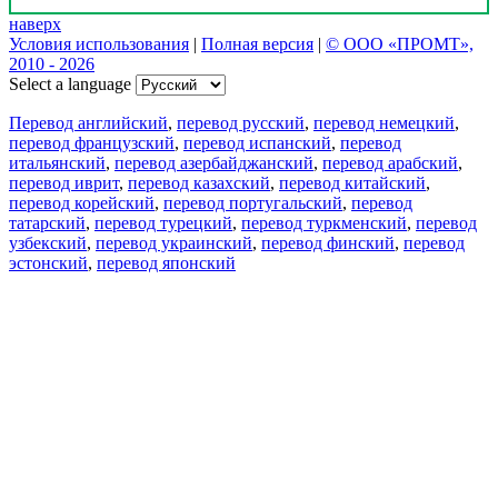
наверх
Условия использования
|
Полная версия
|
© ООО «ПРОМТ»,
2010 - 2026
Select a language
Перевод английский
,
перевод русский
,
перевод немецкий
,
перевод французский
,
перевод испанский
,
перевод
итальянский
,
перевод азербайджанский
,
перевод арабский
,
перевод иврит
,
перевод казахский
,
перевод китайский
,
перевод корейский
,
перевод португальский
,
перевод
татарский
,
перевод турецкий
,
перевод туркменский
,
перевод
узбекский
,
перевод украинский
,
перевод финский
,
перевод
эстонский
,
перевод японский
Возможности
Перевод текста
Примеры употребления
Склонение и спряжение
Наш блог
Бесплатные приложения
PROMT.One для iOS