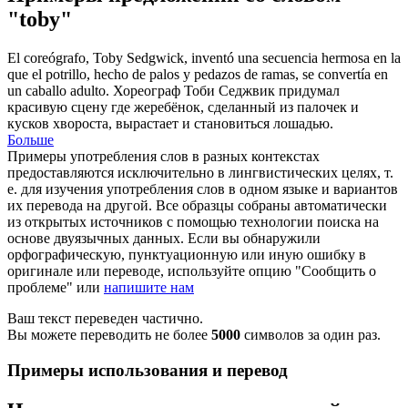
"toby"
El coreógrafo,
Toby
Sedgwick, inventó una secuencia hermosa en la
que el potrillo, hecho de palos y pedazos de ramas, se convertía en
un caballo adulto.
Хореограф
Тоби
Седжвик придумал
красивую сцену где жеребёнок, сделанный из палочек и
кусков хвороста, вырастает и становиться лошадью.
Больше
Примеры употребления слов в разных контекстах
предоставляются исключительно в лингвистических целях, т.
е. для изучения употребления слов в одном языке и вариантов
их перевода на другой. Все образцы собраны автоматически
из открытых источников с помощью технологии поиска на
основе двуязычных данных. Если вы обнаружили
орфографическую, пунктуационную или иную ошибку в
оригинале или переводе, используйте опцию "Сообщить о
проблеме" или
напишите нам
Ваш текст переведен частично.
Вы можете переводить не более
5000
символов за один раз.
Примеры использования и перевод