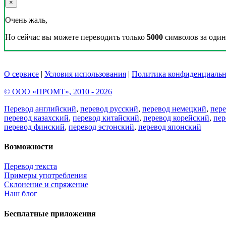
×
Очень жаль,
Но сейчас вы можете переводить только
5000
символов за один 
О сервисе
|
Условия использования
|
Политика конфиденциальн
© ООО «ПРОМТ», 2010 - 2026
Перевод английский
,
перевод русский
,
перевод немецкий
,
пер
перевод казахский
,
перевод китайский
,
перевод корейский
,
пер
перевод финский
,
перевод эстонский
,
перевод японский
Возможности
Перевод текста
Примеры употребления
Склонение и спряжение
Наш блог
Бесплатные приложения