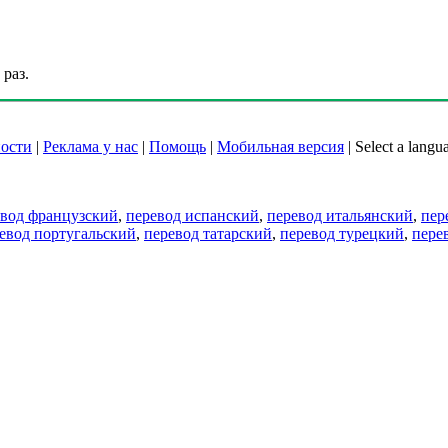
раз.
ости
|
Реклама у нас
|
Помощь
|
Мобильная версия
|
Select a langu
евод французский
,
перевод испанский
,
перевод итальянский
,
пер
евод португальский
,
перевод татарский
,
перевод турецкий
,
пере