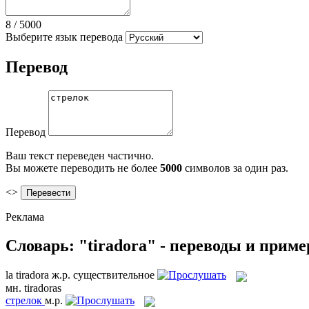
8
/
5000
Выберите язык перевода
Перевод
Перевод
Ваш текст переведен частично.
Вы можете переводить не более
5000
символов за один раз.
<>
Реклама
Словарь: "tiradora" - переводы и прим
la
tiradora
ж.р.
существительное
мн.
tiradoras
стрелок
м.р.