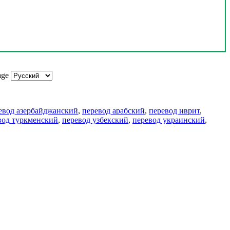
age
евод азербайджанский
,
перевод арабский
,
перевод иврит
,
вод туркменский
,
перевод узбекский
,
перевод украинский
,