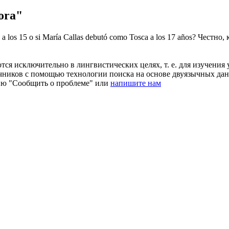
ora"
a los 15 o si María Callas debutó como Tosca a los 17 años?
Честно, 
ся исключительно в лингвистических целях, т. е. для изучения 
очников с помощью технологии поиска на основе двуязычных д
ию "Сообщить о проблеме" или
напишите нам