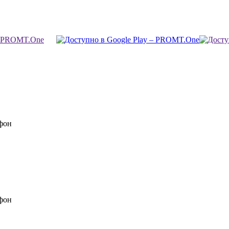
фон
фон