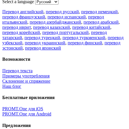
Select a language
Перевод английский
,
перевод русский
,
перевод немецкий
,
перевод французский
,
перевод испанский
,
перевод
итальянский
,
перевод азербайджанский
,
перевод арабский
,
перевод иврит
,
перевод казахский
,
перевод китайский
,
перевод корейский
,
перевод португальский
,
перевод
татарский
,
перевод турецкий
,
перевод туркменский
,
перевод
узбекский
,
перевод украинский
,
перевод финский
,
перевод
эстонский
,
перевод японский
Возможности
Перевод текста
Примеры употребления
Склонение и спряжение
Наш блог
Бесплатные приложения
PROMT.One для iOS
PROMT.One для Android
Предложения