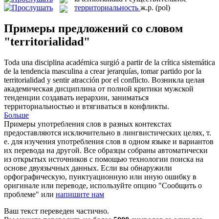
территориальность
ж.р.
(pol)
Примеры предложений со словом
"territorialidad"
Toda una disciplina académica surgió a partir de la crítica sistemática
de la tendencia masculina a crear jerarquías, tomar partido por la
territorialidad
y sentir atracción por el conflicto.
Возникла целая
академическая дисциплина от полной критики мужской
тенденции создавать иерархии, заниматься
территориальностью
и втягиваться в конфликты.
Больше
Примеры употребления слов в разных контекстах
предоставляются исключительно в лингвистических целях, т.
е. для изучения употребления слов в одном языке и вариантов
их перевода на другой. Все образцы собраны автоматически
из открытых источников с помощью технологии поиска на
основе двуязычных данных. Если вы обнаружили
орфографическую, пунктуационную или иную ошибку в
оригинале или переводе, используйте опцию "Сообщить о
проблеме" или
напишите нам
Ваш текст переведен частично.