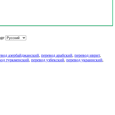
age
евод азербайджанский
,
перевод арабский
,
перевод иврит
,
вод туркменский
,
перевод узбекский
,
перевод украинский
,