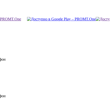
фон
фон