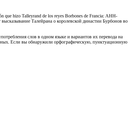
ón que hizo
Talleyrand
de los reyes Borbones de Francia:
АНН-
т высказывание
Талейрана
о королевской династии Бурбонов во
употребления слов в одном языке и вариантов их перевода на
анных. Если вы обнаружили орфографическую, пунктуационную