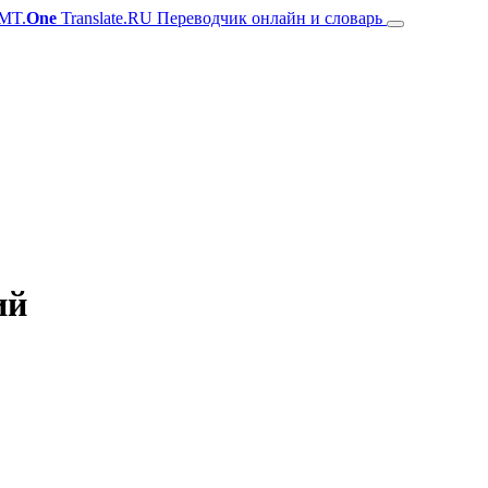
MT.
One
Translate.RU Переводчик онлайн и словарь
ий