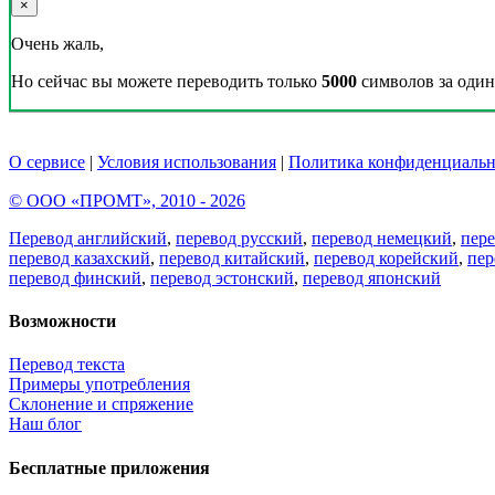
×
Очень жаль,
Но сейчас вы можете переводить только
5000
символов за один 
О сервисе
|
Условия использования
|
Политика конфиденциальн
© ООО «ПРОМТ», 2010 - 2026
Перевод английский
,
перевод русский
,
перевод немецкий
,
пер
перевод казахский
,
перевод китайский
,
перевод корейский
,
пер
перевод финский
,
перевод эстонский
,
перевод японский
Возможности
Перевод текста
Примеры употребления
Склонение и спряжение
Наш блог
Бесплатные приложения