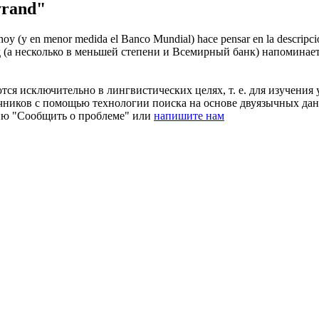
yrand"
(y en menor medida el Banco Mundial) hace pensar en la descripci
 несколько в меньшей степени и Всемирный банк) напоминае
ся исключительно в лингвистических целях, т. е. для изучения 
очников с помощью технологии поиска на основе двуязычных д
ию "Сообщить о проблеме" или
напишите нам