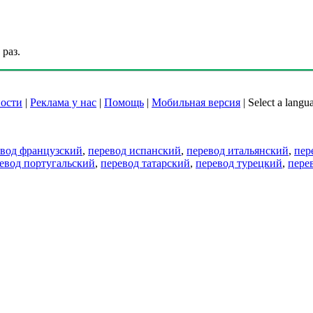
раз.
ости
|
Реклама у нас
|
Помощь
|
Мобильная версия
|
Select a langu
евод французский
,
перевод испанский
,
перевод итальянский
,
пер
евод португальский
,
перевод татарский
,
перевод турецкий
,
пере