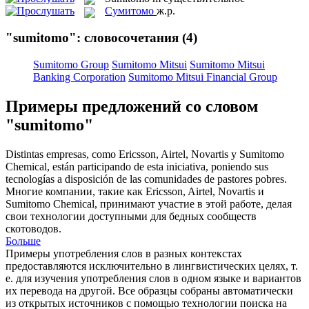
Сумитомо
ж.р.
"sumitomo": словосочетания
(4)
Sumitomo Group
Sumitomo Mitsui
Sumitomo Mitsui
Banking Corporation
Sumitomo Mitsui Financial Group
Примеры предложений со словом
"sumitomo"
Distintas empresas, como Ericsson, Airtel, Novartis y
Sumitomo
Chemical, están participando de esta iniciativa, poniendo sus
tecnologías a disposición de las comunidades de pastores pobres.
Многие компании, такие как Ericsson, Airtel, Novartis и
Sumitomo Chemical, принимают участие в этой работе, делая
свои технологии доступными для бедных сообществ
скотоводов.
Больше
Примеры употребления слов в разных контекстах
предоставляются исключительно в лингвистических целях, т.
е. для изучения употребления слов в одном языке и вариантов
их перевода на другой. Все образцы собраны автоматически
из открытых источников с помощью технологии поиска на