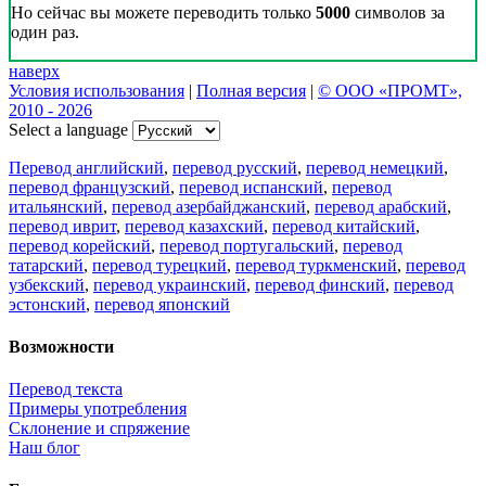
Но сейчас вы можете переводить только
5000
символов за
один раз.
наверх
Условия использования
|
Полная версия
|
© ООО «ПРОМТ»,
2010 - 2026
Select a language
Перевод английский
,
перевод русский
,
перевод немецкий
,
перевод французский
,
перевод испанский
,
перевод
итальянский
,
перевод азербайджанский
,
перевод арабский
,
перевод иврит
,
перевод казахский
,
перевод китайский
,
перевод корейский
,
перевод португальский
,
перевод
татарский
,
перевод турецкий
,
перевод туркменский
,
перевод
узбекский
,
перевод украинский
,
перевод финский
,
перевод
эстонский
,
перевод японский
Возможности
Перевод текста
Примеры употребления
Склонение и спряжение
Наш блог