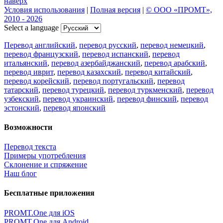
наверх
Условия использования
|
Полная версия
|
© ООО «ПРОМТ»,
2010 - 2026
Select a language
Перевод английский
,
перевод русский
,
перевод немецкий
,
перевод французский
,
перевод испанский
,
перевод
итальянский
,
перевод азербайджанский
,
перевод арабский
,
перевод иврит
,
перевод казахский
,
перевод китайский
,
перевод корейский
,
перевод португальский
,
перевод
татарский
,
перевод турецкий
,
перевод туркменский
,
перевод
узбекский
,
перевод украинский
,
перевод финский
,
перевод
эстонский
,
перевод японский
Возможности
Перевод текста
Примеры употребления
Склонение и спряжение
Наш блог
Бесплатные приложения
PROMT.One для iOS
PROMT.One для Android