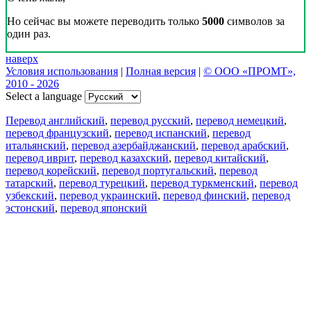
Но сейчас вы можете переводить только
5000
символов за
один раз.
наверх
Условия использования
|
Полная версия
|
© ООО «ПРОМТ»,
2010 - 2026
Select a language
Перевод английский
,
перевод русский
,
перевод немецкий
,
перевод французский
,
перевод испанский
,
перевод
итальянский
,
перевод азербайджанский
,
перевод арабский
,
перевод иврит
,
перевод казахский
,
перевод китайский
,
перевод корейский
,
перевод португальский
,
перевод
татарский
,
перевод турецкий
,
перевод туркменский
,
перевод
узбекский
,
перевод украинский
,
перевод финский
,
перевод
эстонский
,
перевод японский
Возможности
Перевод текста
Примеры употребления
Склонение и спряжение
Наш блог