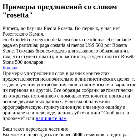
Примеры предложений со словом
"rosetta"
Primero, no hay una Piedra
Rosetta
.
Во-первых, у нас нет
Розеттского Камня.
en el modelo de negocio de la enseñanza de idiomas el estudiante
paga en particular, paga costaría al menos US$ 500 por
Rosetta
Stone.
Текущая бизнес-модель для языкового образования в
том, что студент платит, и в частности, студент платит Rosetta
Stone 500 долларов.
Больше
Примеры употребления слов в разных контекстах
предоставляются исключительно в лингвистических целях, т.
е. для изучения употребления слов в одном языке и вариантов
их перевода на другой. Все образцы собраны автоматически
из открытых источников с помощью технологии поиска на
основе двуязычных данных. Если вы обнаружили
орфографическую, пунктуационную или иную ошибку в
оригинале или переводе, используйте опцию "Сообщить о
проблеме" или
напишите нам
Ваш текст переведен частично.
Вы можете переводить не более
5000
символов за один раз.