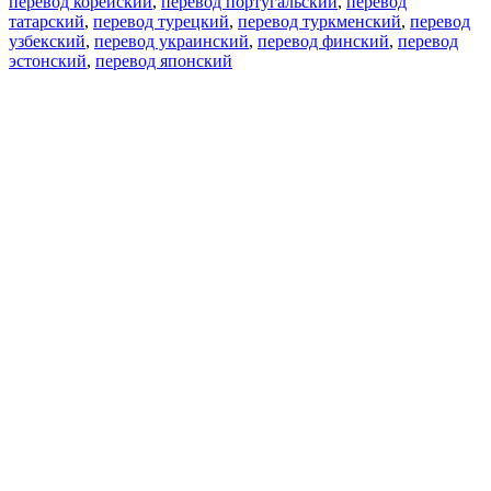
перевод корейский
,
перевод португальский
,
перевод
татарский
,
перевод турецкий
,
перевод туркменский
,
перевод
узбекский
,
перевод украинский
,
перевод финский
,
перевод
эстонский
,
перевод японский
Возможности
Перевод текста
Примеры употребления
Склонение и спряжение
Наш блог
Бесплатные приложения
PROMT.One для iOS
PROMT.One для Android
Предложения
Для разработчиков
Копировать текст
Копировать перевод