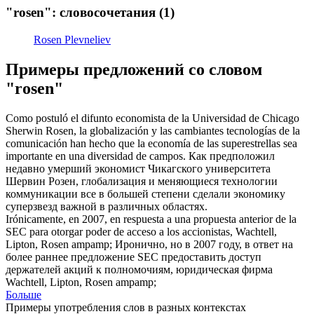
"rosen": словосочетания
(1)
Rosen Plevneliev
Примеры предложений со словом
"rosen"
Como postuló el difunto economista de la Universidad de Chicago
Sherwin
Rosen
, la globalización y las cambiantes tecnologías de la
comunicación han hecho que la economía de las superestrellas sea
importante en una diversidad de campos.
Как предположил
недавно умерший экономист Чикагского университета
Шервин
Розен
, глобализация и меняющиеся технологии
коммуникации все в большей степени сделали экономику
суперзвезд важной в различных областях.
Irónicamente, en 2007, en respuesta a una propuesta anterior de la
SEC para otorgar poder de acceso a los accionistas, Wachtell,
Lipton,
Rosen
ampamp;
Иронично, но в 2007 году, в ответ на
более раннее предложение SEC предоставить доступ
держателей акций к полномочиям, юридическая фирма
Wachtell, Lipton, Rosen ampamp;
Больше
Примеры употребления слов в разных контекстах