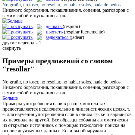
No gruñir, no toser, no
resollar
, no hablar solos, nada de pedos.
Никакого бормотания, покашливания,
сопения
, разговоров с
самим собой и пускания газов.
дышать
(respirar)
пыхтеть
(respirar fuertemente)
задыхаться
(jadear)
другие переводы
1
свернуть
Примеры предложений со словом
"resollar"
No gruñir, no toser, no
resollar
, no hablar solos, nada de pedos.
Никакого бормотания, покашливания,
сопения
, разговоров с
самим собой и пускания газов.
Больше
Примеры употребления слов в разных контекстах
предоставляются исключительно в лингвистических целях, т.
е. для изучения употребления слов в одном языке и вариантов
их перевода на другой. Все образцы собраны автоматически
из открытых источников с помощью технологии поиска на
основе двуязычных данных. Если вы обнаружили