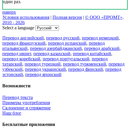
Наш Блог
Цифровая эволюция перевода: как вузам бесплатно получить
CAT-систему PROMT Translation Factory
18 февраля 2026 года прошел очередной вебинар,
посвященный Академической программе компании PROMT
для представителей высших учебных заведений. Вебинар
провела Наталья Железняк, руководитель лингвистич
01.03.2026
Поделиться переводом
×
идет загрузка...
Прямая ссылка на перевод: