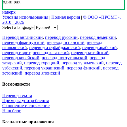
один раз.
наверх
Условия использования
|
Полная версия
|
© ООО «ПРОМТ»,
2010 - 2026
Select a language
Перевод английский
,
перевод русский
,
перевод немецкий
,
перевод французский
,
перевод испанский
,
перевод
итальянский
,
перевод азербайджанский
,
перевод арабский
,
перевод иврит
,
перевод казахский
,
перевод китайский
,
перевод корейский
,
перевод португальский
,
перевод
татарский
,
перевод турецкий
,
перевод туркменский
,
перевод
узбекский
,
перевод украинский
,
перевод финский
,
перевод
эстонский
,
перевод японский
Возможности
Перевод текста
Примеры употребления
Склонение и спряжение
Наш блог
Бесплатные приложения