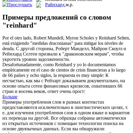
Райнхард
м.р.
Примеры предложений со словом
"reinhard"
Por el otro lado, Robert Mundell, Myron Scholes y
Reinhard
Selten,
está exigiendo "medidas draconianas" para mitigar los niveles de
deuda.
С другой стороны, Роберт Манделл, Майрон Скоулз и
Рейнхард Селтен призвали к "драконовским мерам", чтобы
укротить уровни задолженности.
Desafortunadamente, como
Reinhard
y yo lo documentamos
empíricamente en el caso de cientos de crisis financieras a lo largo
de 66 países y ocho siglos, la respuesta es muy simple:
К
несчастью, как мы с Рейхарт доказываем документально, на
основе опыта сотен финансовых кризисов, охвативших 66
стран и восемь веков, ответ очень прост:
Больше
Примеры употребления слов в разных контекстах
предоставляются исключительно в лингвистических целях, т.
е. для изучения употребления слов в одном языке и вариантов
их перевода на другой. Все образцы собраны автоматически
из открытых источников с помощью технологии поиска на
основе двуязычных данных. Если вы обнаружили