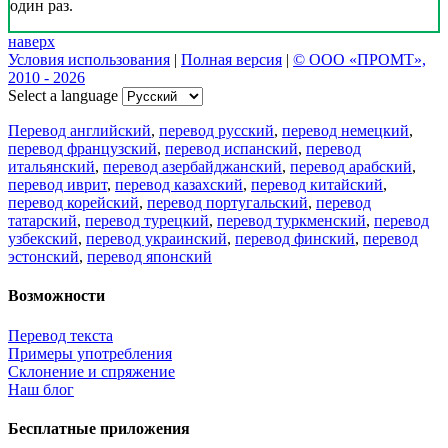
один раз.
наверх
Условия использования
|
Полная версия
|
© ООО «ПРОМТ»,
2010 - 2026
Select a language
Перевод английский
,
перевод русский
,
перевод немецкий
,
перевод французский
,
перевод испанский
,
перевод
итальянский
,
перевод азербайджанский
,
перевод арабский
,
перевод иврит
,
перевод казахский
,
перевод китайский
,
перевод корейский
,
перевод португальский
,
перевод
татарский
,
перевод турецкий
,
перевод туркменский
,
перевод
узбекский
,
перевод украинский
,
перевод финский
,
перевод
эстонский
,
перевод японский
Возможности
Перевод текста
Примеры употребления
Склонение и спряжение
Наш блог
Бесплатные приложения