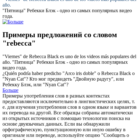
año.
"Пятница"
Ребекки
Блэк - одно из самых популярных видео
года.
Примеры предложений со словом
"rebecca"
"Viernes" de
Rebecca
Black es uno de los videos más populares del
año.
"Пятница"
Ребекки
Блэк - одно из самых популярных
видео года.
¿Quién podría haber predicho "Arco iris doble" o
Rebecca
Black o
"Nyan Cat"?
Кто мог предвидеть "Двойную радугу", или
Ребекку
Блэк, или "Nyan Cat"?
Больше
Примеры употребления слов в разных контекстах
предоставляются исключительно в лингвистических целях, т.
е. для изучения употребления слов в одном языке и вариантов
их перевода на другой. Все образцы собраны автоматически
из открытых источников с помощью технологии поиска на
основе двуязычных данных. Если вы обнаружили
орфографическую, пунктуационную или иную ошибку в
оригинале или переводе, используйте опцию "Сообщить о