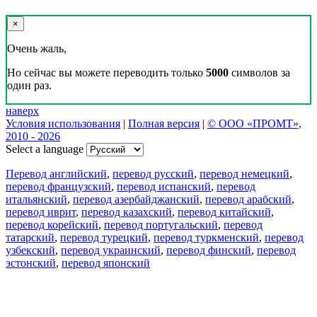
×
Очень жаль,
Но сейчас вы можете переводить только
5000
символов за
один раз.
наверх
Условия использования
|
Полная версия
|
© ООО «ПРОМТ»,
2010 - 2026
Select a language
Перевод английский
,
перевод русский
,
перевод немецкий
,
перевод французский
,
перевод испанский
,
перевод
итальянский
,
перевод азербайджанский
,
перевод арабский
,
перевод иврит
,
перевод казахский
,
перевод китайский
,
перевод корейский
,
перевод португальский
,
перевод
татарский
,
перевод турецкий
,
перевод туркменский
,
перевод
узбекский
,
перевод украинский
,
перевод финский
,
перевод
эстонский
,
перевод японский
Возможности