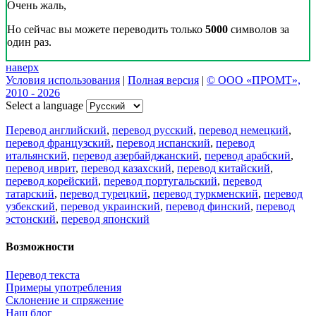
Очень жаль,
Но сейчас вы можете переводить только
5000
символов за
один раз.
наверх
Условия использования
|
Полная версия
|
© ООО «ПРОМТ»,
2010 - 2026
Select a language
Перевод английский
,
перевод русский
,
перевод немецкий
,
перевод французский
,
перевод испанский
,
перевод
итальянский
,
перевод азербайджанский
,
перевод арабский
,
перевод иврит
,
перевод казахский
,
перевод китайский
,
перевод корейский
,
перевод португальский
,
перевод
татарский
,
перевод турецкий
,
перевод туркменский
,
перевод
узбекский
,
перевод украинский
,
перевод финский
,
перевод
эстонский
,
перевод японский
Возможности
Перевод текста
Примеры употребления
Склонение и спряжение
Наш блог