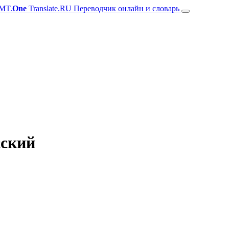
MT.
One
Translate.RU Переводчик онлайн и словарь
сский