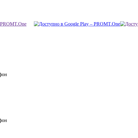
фон
фон