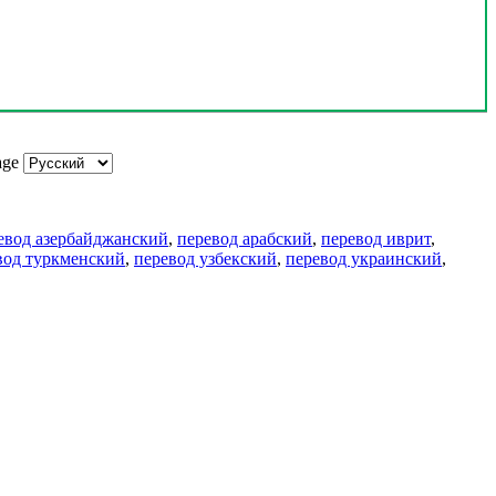
age
евод азербайджанский
,
перевод арабский
,
перевод иврит
,
вод туркменский
,
перевод узбекский
,
перевод украинский
,