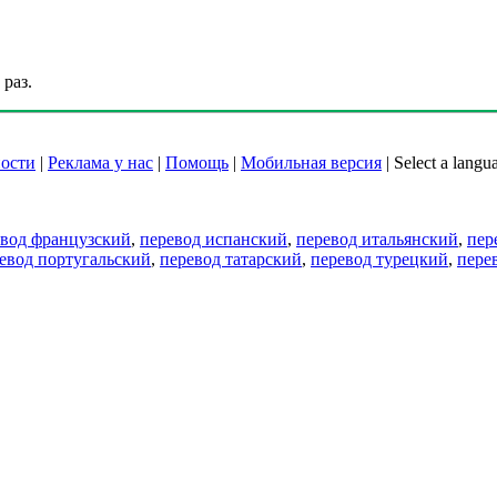
раз.
ости
|
Реклама у нас
|
Помощь
|
Мобильная версия
|
Select a langu
евод французский
,
перевод испанский
,
перевод итальянский
,
пер
евод португальский
,
перевод татарский
,
перевод турецкий
,
пере