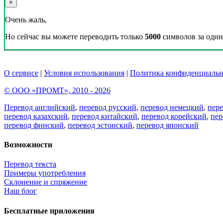
×
Очень жаль,
Но сейчас вы можете переводить только
5000
символов за один 
О сервисе
|
Условия использования
|
Политика конфиденциальн
© ООО «ПРОМТ», 2010 - 2026
Перевод английский
,
перевод русский
,
перевод немецкий
,
пер
перевод казахский
,
перевод китайский
,
перевод корейский
,
пер
перевод финский
,
перевод эстонский
,
перевод японский
Возможности
Перевод текста
Примеры употребления
Склонение и спряжение
Наш блог
Бесплатные приложения