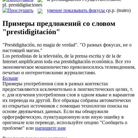
pl.
prestidigitaciones
умение показывать фокусы
ср.р.
(teatro)
Примеры предложений со словом
"prestidigitación"
"
Prestidigitación
, no magia de verdad".
"О разных фокусах, не о
настоящей магии."
Los periodistas de la televisión, de la prensa escrita y de la de
Internet amplificaron toda esa
prestidigitación
económica.
Все это
экономическое мошенничество превозносилось телевидением,
печатью и интернетовскими журналистами.
Больше
Примеры употребления слов в разных контекстах
предоставляются исключительно в лингвистических целях, т.
е. для изучения употребления слов в одном языке и вариантов
их перевода на другой. Все образцы собраны автоматически
из открытых источников с помощью технологии поиска на
основе двуязычных данных. Если вы обнаружили
орфографическую, пунктуационную или иную ошибку в
оригинале или переводе, используйте опцию "Сообщить о
проблеме" или
напишите нам