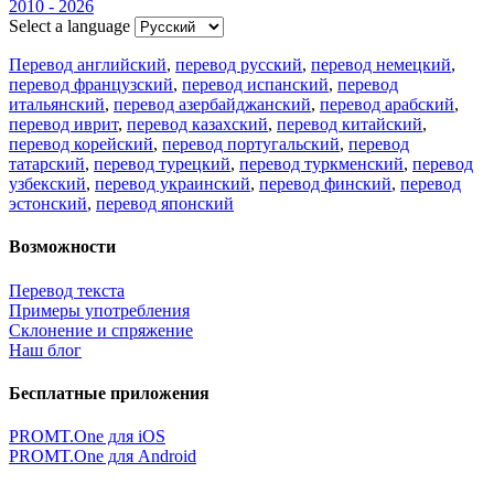
2010 - 2026
Select a language
Перевод английский
,
перевод русский
,
перевод немецкий
,
перевод французский
,
перевод испанский
,
перевод
итальянский
,
перевод азербайджанский
,
перевод арабский
,
перевод иврит
,
перевод казахский
,
перевод китайский
,
перевод корейский
,
перевод португальский
,
перевод
татарский
,
перевод турецкий
,
перевод туркменский
,
перевод
узбекский
,
перевод украинский
,
перевод финский
,
перевод
эстонский
,
перевод японский
Возможности
Перевод текста
Примеры употребления
Склонение и спряжение
Наш блог
Бесплатные приложения
PROMT.One для iOS
PROMT.One для Android