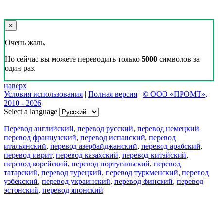
×
Очень жаль,
Но сейчас вы можете переводить только
5000
символов за
один раз.
наверх
Условия использования
|
Полная версия
|
© ООО «ПРОМТ»,
2010 - 2026
Select a language
Перевод английский
,
перевод русский
,
перевод немецкий
,
перевод французский
,
перевод испанский
,
перевод
итальянский
,
перевод азербайджанский
,
перевод арабский
,
перевод иврит
,
перевод казахский
,
перевод китайский
,
перевод корейский
,
перевод португальский
,
перевод
татарский
,
перевод турецкий
,
перевод туркменский
,
перевод
узбекский
,
перевод украинский
,
перевод финский
,
перевод
эстонский
,
перевод японский
Возможности