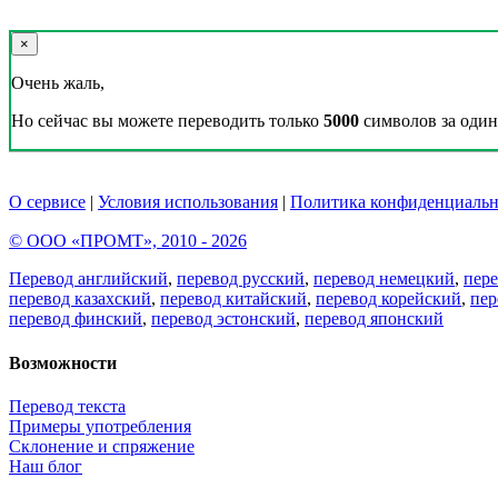
×
Очень жаль,
Но сейчас вы можете переводить только
5000
символов за один 
О сервисе
|
Условия использования
|
Политика конфиденциальн
© ООО «ПРОМТ», 2010 - 2026
Перевод английский
,
перевод русский
,
перевод немецкий
,
пер
перевод казахский
,
перевод китайский
,
перевод корейский
,
пер
перевод финский
,
перевод эстонский
,
перевод японский
Возможности
Перевод текста
Примеры употребления
Склонение и спряжение
Наш блог