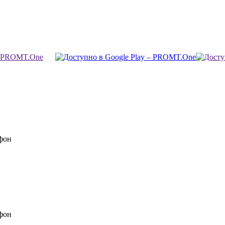
фон
фон