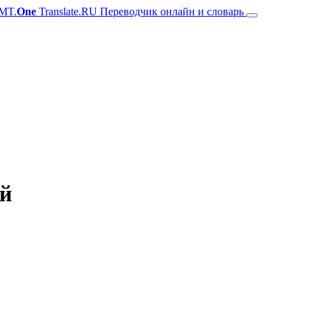
MT.
One
Translate.RU Переводчик онлайн и словарь
ий