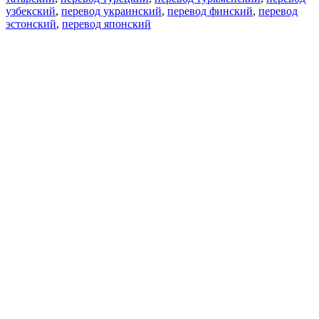
узбекский
,
перевод украинский
,
перевод финский
,
перевод
эстонский
,
перевод японский
Возможности
Перевод текста
Примеры употребления
Склонение и спряжение
Наш блог
Бесплатные приложения
PROMT.One для iOS
PROMT.One для Android
Предложения
Для разработчиков
Копировать текст
Копировать перевод
Сообщить о проблеме