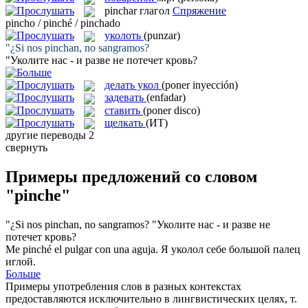
pinchar
глагол
Спряжение
pincho / pinché / pinchado
уколоть
(punzar)
"¿Si nos
pinchan
, no sangramos?
"
Уколите
нас - и разве не потечет кровь?
делать укол
(poner inyección)
задевать
(enfadar)
ставить
(poner disco)
щелкать
(ИТ)
другие переводы
2
свернуть
Примеры предложений со словом
"pinche"
"¿Si nos
pinchan
, no sangramos?
"
Уколите
нас - и разве не
потечет кровь?
Me
pinché
el pulgar con una aguja.
Я
уколол
себе большой палец
иглой.
Больше
Примеры употребления слов в разных контекстах
предоставляются исключительно в лингвистических целях, т.