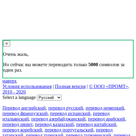
×
Очень жаль,
Но сейчас вы можете переводить только
5000
символов за
один раз.
наверх
Условия использования
|
Полная версия
|
© ООО «ПРОМТ»,
2010 - 2026
Select a language
Перевод английский
,
перевод русский
,
перевод немецкий
,
перевод французский
,
перевод испанский
,
перевод
итальянский
,
перевод азербайджанский
,
перевод арабский
,
перевод иврит
,
перевод казахский
,
перевод китайский
,
перевод корейский
,
перевод португальский
,
перевод
татарский
,
перевод турецкий
,
перевод туркменский
,
перевод