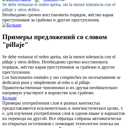
Se debe restaurar el orden aprisa, sin la menor tolerancia con el
pillaje
y otros delitos.
Необходимо срочно восстановить порядок, жёстко карая
преступников за
грабежи
и другие преступления.
Примеры предложений со словом
"pillaje"
Se debe restaurar el orden aprisa, sin la menor tolerancia con el
pillaje
y otros delitos.
Необходимо срочно восстановить
порядок, жёстко карая преступников за
грабежи
и другие
преступления.
Los funcionarios estatales y sus compinches no necesariamente se
dedicaron pura y simplemente al robo o al
pillaje
.
Правительственные чиновники и их друзья необязательно
напрямую участвуют в воровстве или
грабеже
.
Больше
Примеры употребления слов в разных контекстах
предоставляются исключительно в лингвистических целях, т.
е. для изучения употребления слов в одном языке и вариантов
их перевода на другой. Все образцы собраны автоматически
из открытых источников с помощью технологии поиска на