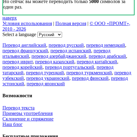
Но сейчас вы можете переводить только
5000
символов за
один раз.
наверх
Условия использования
|
Полная версия
|
© ООО «ПРОМТ»,
2010 - 2026
Select a language
Перевод английский
,
перевод русский
,
перевод немецкий
,
перевод французский
,
перевод испанский
,
перевод
итальянский
,
перевод азербайджанский
,
перевод арабский
,
перевод иврит
,
перевод казахский
,
перевод китайский
,
перевод корейский
,
перевод португальский
,
перевод
татарский
,
перевод турецкий
,
перевод туркменский
,
перевод
узбекский
,
перевод украинский
,
перевод финский
,
перевод
эстонский
,
перевод японский
Возможности
Перевод текста
Примеры употребления
Склонение и спряжение
Наш блог
Бесплатные приложения