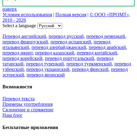
наверх
Условия использования
|
Полная версия
|
© ООО «ПРОМТ»,
2010 - 2026
Select a language
Перевод английский
,
перевод русский
,
перевод немецкий
,
перевод французский
,
перевод испанский
,
перевод
итальянский
,
перевод азербайджанский
,
перевод арабский
,
перевод иврит
,
перевод казахский
,
перевод китайский
,
перевод корейский
,
перевод португальский
,
перевод
татарский
,
перевод турецкий
,
перевод туркменский
,
перевод
узбекский
,
перевод украинский
,
перевод финский
,
перевод
эстонский
,
перевод японский
Возможности
Перевод текста
Примеры употребления
Склонение и спряжение
Наш блог
Бесплатные приложения