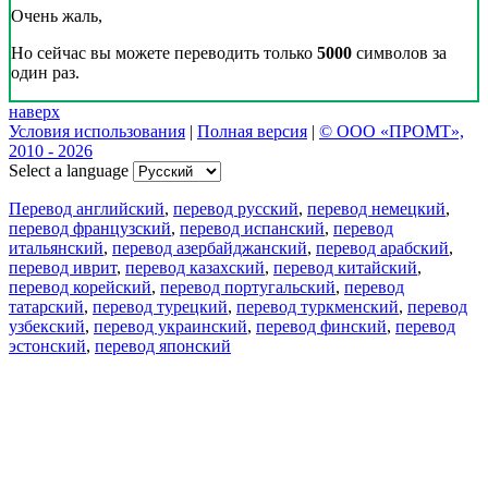
Очень жаль,
Но сейчас вы можете переводить только
5000
символов за
один раз.
наверх
Условия использования
|
Полная версия
|
© ООО «ПРОМТ»,
2010 - 2026
Select a language
Перевод английский
,
перевод русский
,
перевод немецкий
,
перевод французский
,
перевод испанский
,
перевод
итальянский
,
перевод азербайджанский
,
перевод арабский
,
перевод иврит
,
перевод казахский
,
перевод китайский
,
перевод корейский
,
перевод португальский
,
перевод
татарский
,
перевод турецкий
,
перевод туркменский
,
перевод
узбекский
,
перевод украинский
,
перевод финский
,
перевод
эстонский
,
перевод японский
Возможности
Перевод текста
Примеры употребления
Склонение и спряжение