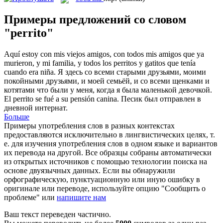
Примеры предложений со словом
"perrito"
Aquí estoy con mis viejos amigos, con todos mis amigos que ya
murieron, y mi familia, y todos los
perritos
y gatitos que tenía
cuando era niña.
Я здесь со всеми старыми друзьями, моими
покойными друзьями, и моей семьёй, и со всеми
щенками
и
котятами что были у меня, когда я была маленькой девочкой.
El
perrito
se fué a su pensión canina.
Песик был отправлен в
дневной интернат.
Больше
Примеры употребления слов в разных контекстах
предоставляются исключительно в лингвистических целях, т.
е. для изучения употребления слов в одном языке и вариантов
их перевода на другой. Все образцы собраны автоматически
из открытых источников с помощью технологии поиска на
основе двуязычных данных. Если вы обнаружили
орфографическую, пунктуационную или иную ошибку в
оригинале или переводе, используйте опцию "Сообщить о
проблеме" или
напишите нам
Ваш текст переведен частично.