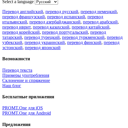
Select a language
Перевод английский
,
перевод русский
,
перевод немецкий
,
перевод французский
,
перевод испанский
,
перевод
итальянский
,
перевод азербайджанский
,
перевод арабский
,
перевод иврит
,
перевод казахский
,
перевод китайский
,
перевод корейский
,
перевод португальский
,
перевод
татарский
,
перевод турецкий
,
перевод туркменский
,
перевод
узбекский
,
перевод украинский
,
перевод финский
,
перевод
эстонский
,
перевод японский
Возможности
Перевод текста
Примеры употребления
Склонение и спряжение
Наш блог
Бесплатные приложения
PROMT.One для iOS
PROMT.One для Android
Предложения